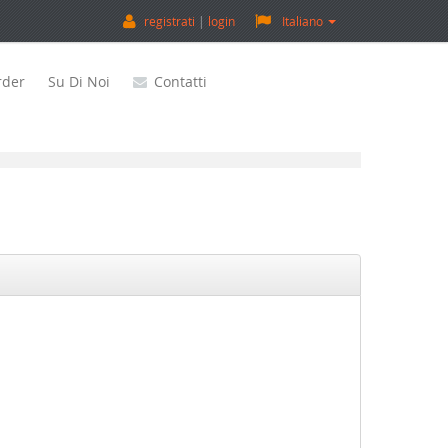
registrati
login
Italiano
rder
Su Di Noi
Contatti