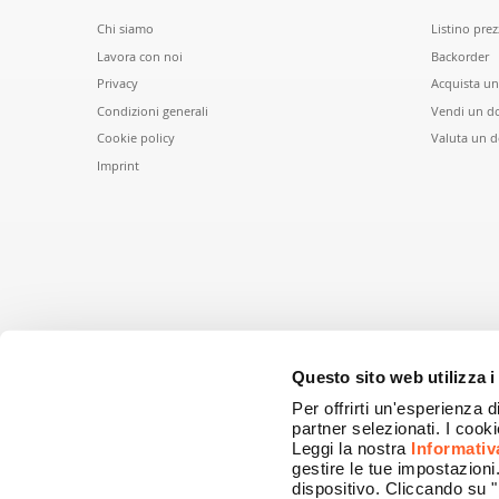
Chi siamo
Listino prez
Lavora con noi
Backorder
Privacy
Acquista u
Condizioni generali
Vendi un d
Cookie policy
Valuta un 
Imprint
Questo sito web utilizza i
Per offrirti un'esperienza d
partner selezionati. I cook
Leggi la nostra
Informativ
gestire le tue impostazion
dispositivo. Cliccando su "