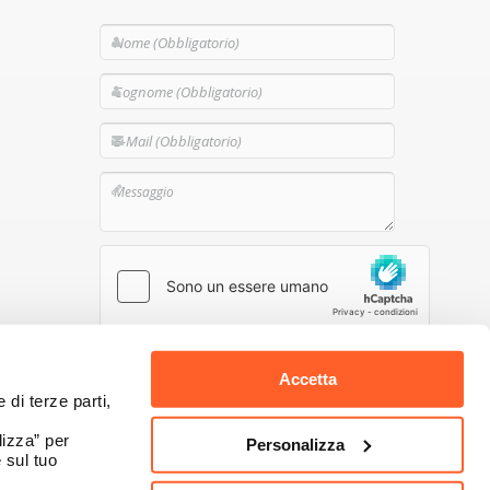
Premendo il pulsante dichiaro di aver preso
visione dell'
Informativa Privacy
di Namecase
Accetta
GmbH
 di terze parti,
Invia
izza” per
Personalizza
 sul tuo