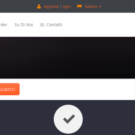
registrati
login
Italiano
rder
Su Di Noi
Contatti
 SUBITO