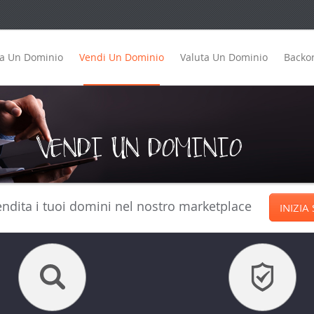
ta Un Dominio
Vendi Un Dominio
Valuta Un Dominio
Backo
VENDI UN DOMINIO
endita i tuoi domini nel nostro marketplace
INIZIA