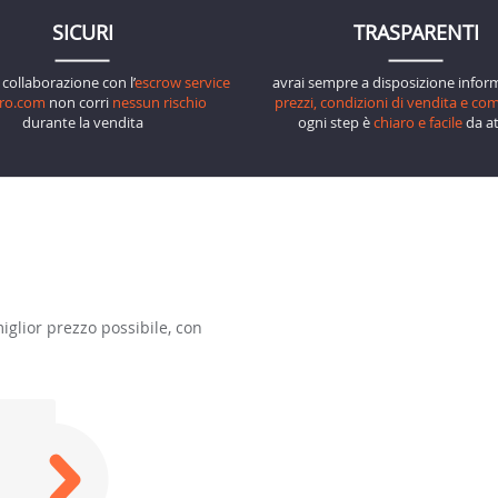
SICURI
TRASPARENTI
a collaborazione con l’
escrow service
avrai sempre a disposizione infor
uro.com
non corri
nessun rischio
prezzi, condizioni di vendita e co
durante la vendita
ogni step è
chiaro e facile
da at
iglior prezzo possibile, con