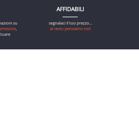
AFFIDABILI
mazioni su
segnalaci il tuo prezzo...
mmissioni
,
al resto pensiamo noi!
tuare