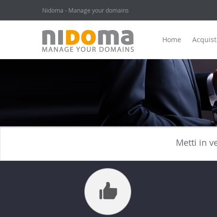
Nidoma - Manage your domains
Home
Acquis
Metti in v