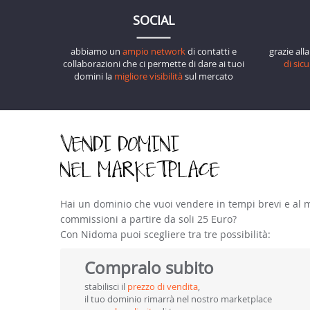
SOCIAL
abbiamo un
ampio network
di contatti e
grazie all
collaborazioni che ci permette di dare ai tuoi
di sic
domini la
migliore visibilità
sul mercato
VENDI DOMINI
NEL MARKETPLACE
Hai un dominio che vuoi vendere in tempi brevi e al m
commissioni a partire da soli 25 Euro?
Con Nidoma puoi scegliere tra tre possibilità:
Compralo
subito
stabilisci il
prezzo di vendita
,
il tuo dominio rimarrà nel nostro marketplace