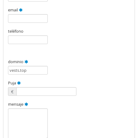
email
teléfono
dominio
Puja
€
mensaje