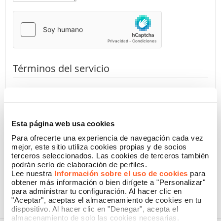
Términos del servicio
Al presionar el botón, declaro haber leído la
Información de
Privacidad
de Namecase GmbH
(requerido)
Autorizo
No autorizo
Esta página web usa cookies
Para ofrecerte una experiencia de navegación cada vez
mejor, este sitio utiliza cookies propias y de socios
terceros seleccionados. Las cookies de terceros también
CONFIRMAR
podrán serlo de elaboración de perfiles.
Lee nuestra
Información sobre el uso de cookies
para
obtener más información o bien dirígete a "Personalizar"
para administrar tu configuración. Al hacer clic en
"Aceptar", aceptas el almacenamiento de cookies en tu
dispositivo. Al hacer clic en "Denegar", acepta el
almacenamiento de solo las cookies necesarias.