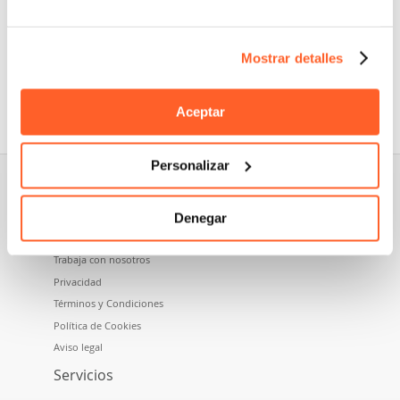
Mostrar detalles
Nidoma es una marca perteneciente a Namecase GmbH,
empresa del grupo Aruba SpA.
Aceptar
Personalizar
Sobre nosotros
Denegar
Quiénes somos
Trabaja con nosotros
Privacidad
Términos y Condiciones
Política de Cookies
Aviso legal
Servicios