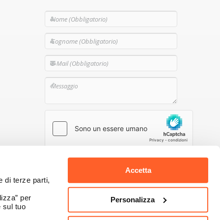
Premendo il pulsante dichiaro di aver preso
visione dell'
Informativa Privacy
di Namecase
Accetta
GmbH
 di terze parti,
Invia
izza” per
Personalizza
 sul tuo