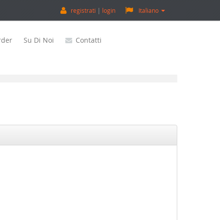
registrati
login
Italiano
rder
Su Di Noi
Contatti