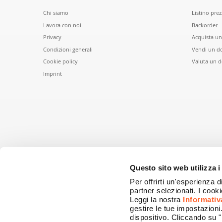
Chi siamo
Listino prez
Lavora con noi
Backorder
Privacy
Acquista u
Condizioni generali
Vendi un d
Cookie policy
Valuta un 
Imprint
Questo sito web utilizza i
Per offrirti un'esperienza d
partner selezionati. I cook
Leggi la nostra
Informativ
gestire le tue impostazion
dispositivo. Cliccando su "