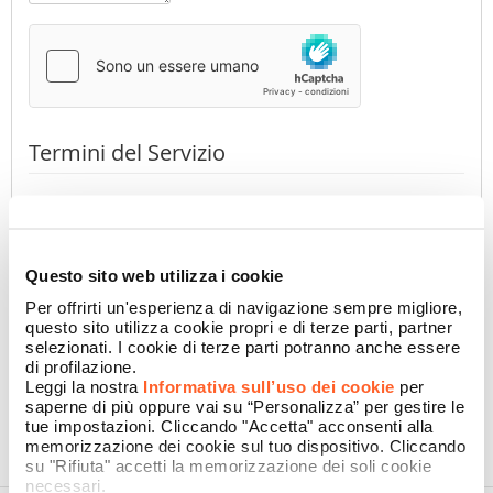
Termini del Servizio
Premendo il pulsante dichiaro di aver preso visione
dell'
Informativa Privacy
di Namecase GmbH
(obbligatorio)
Accetto
Non accetto
Questo sito web utilizza i cookie
Per offrirti un'esperienza di navigazione sempre migliore,
questo sito utilizza cookie propri e di terze parti, partner
selezionati. I cookie di terze parti potranno anche essere
CONFERMA
di profilazione.
Leggi la nostra
Informativa sull’uso dei cookie
per
saperne di più oppure vai su “Personalizza” per gestire le
tue impostazioni. Cliccando "Accetta" acconsenti alla
memorizzazione dei cookie sul tuo dispositivo. Cliccando
su "Rifiuta" accetti la memorizzazione dei soli cookie
necessari.