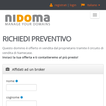
registrati
login
Italiano
Home
RICHIEDI PREVENTIVO
Acquista Un Dominio
Questo dominio è offerto in vendita dal proprietario tramite il circuito di
vendita di Namecase.
Vendi Un Dominio
Inviaci la tua offerta e ti contatteremo al più presto!
Valuta Un Dominio
Affidati ad un broker
Backorder
nome
Su Di Noi
cognome
Contatti