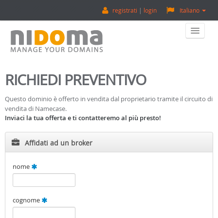
registrati
login
Italiano
Home
RICHIEDI PREVENTIVO
Acquista Un Dominio
Questo dominio è offerto in vendita dal proprietario tramite il circuito di
vendita di Namecase.
Vendi Un Dominio
Inviaci la tua offerta e ti contatteremo al più presto!
Valuta Un Dominio
Affidati ad un broker
Backorder
nome
Su Di Noi
cognome
Contatti