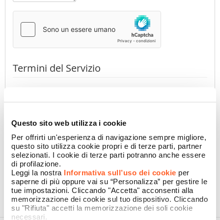
Termini del Servizio
Premendo il pulsante dichiaro di aver preso visione
dell'
Informativa Privacy
di Namecase GmbH
(obbligatorio)
Accetto
Non accetto
Questo sito web utilizza i cookie
Per offrirti un'esperienza di navigazione sempre migliore,
questo sito utilizza cookie propri e di terze parti, partner
selezionati. I cookie di terze parti potranno anche essere
CONFERMA
di profilazione.
Leggi la nostra
Informativa sull’uso dei cookie
per
saperne di più oppure vai su “Personalizza” per gestire le
tue impostazioni. Cliccando "Accetta" acconsenti alla
memorizzazione dei cookie sul tuo dispositivo. Cliccando
su "Rifiuta" accetti la memorizzazione dei soli cookie
necessari.