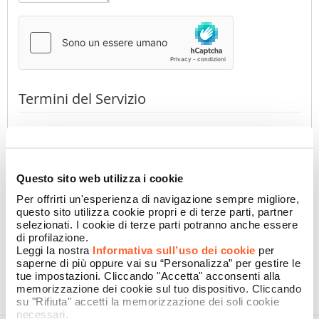
Termini del Servizio
Premendo il pulsante dichiaro di aver preso visione
dell'
Informativa Privacy
di Namecase GmbH
(obbligatorio)
Accetto
Non accetto
Questo sito web utilizza i cookie
Per offrirti un'esperienza di navigazione sempre migliore,
questo sito utilizza cookie propri e di terze parti, partner
selezionati. I cookie di terze parti potranno anche essere
CONFERMA
di profilazione.
Leggi la nostra
Informativa sull’uso dei cookie
per
saperne di più oppure vai su “Personalizza” per gestire le
tue impostazioni. Cliccando "Accetta" acconsenti alla
memorizzazione dei cookie sul tuo dispositivo. Cliccando
su "Rifiuta" accetti la memorizzazione dei soli cookie
necessari.