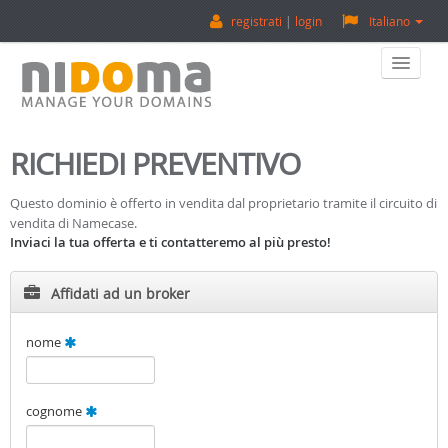
registrati
login
Italiano
Home
RICHIEDI PREVENTIVO
Acquista Un Dominio
Questo dominio è offerto in vendita dal proprietario tramite il circuito di
vendita di Namecase.
Vendi Un Dominio
Inviaci la tua offerta e ti contatteremo al più presto!
Valuta Un Dominio
Affidati ad un broker
Backorder
nome
Su Di Noi
cognome
Contatti