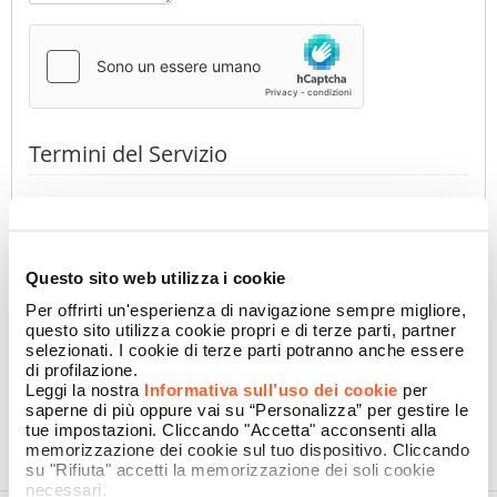
Termini del Servizio
Premendo il pulsante dichiaro di aver preso visione
dell'
Informativa Privacy
di Namecase GmbH
(obbligatorio)
Accetto
Non accetto
Questo sito web utilizza i cookie
Per offrirti un'esperienza di navigazione sempre migliore,
questo sito utilizza cookie propri e di terze parti, partner
selezionati. I cookie di terze parti potranno anche essere
CONFERMA
di profilazione.
Leggi la nostra
Informativa sull’uso dei cookie
per
saperne di più oppure vai su “Personalizza” per gestire le
tue impostazioni. Cliccando "Accetta" acconsenti alla
memorizzazione dei cookie sul tuo dispositivo. Cliccando
su "Rifiuta" accetti la memorizzazione dei soli cookie
necessari.