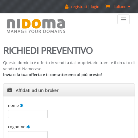
registrati
login
Italiano
Home
RICHIEDI PREVENTIVO
Acquista Un Dominio
Questo dominio è offerto in vendita dal proprietario tramite il circuito di
vendita di Namecase.
Vendi Un Dominio
Inviaci la tua offerta e ti contatteremo al più presto!
Valuta Un Dominio
Affidati ad un broker
Backorder
nome
Su Di Noi
cognome
Contatti