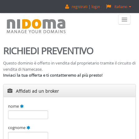
registrati
login
Italiano
Home
RICHIEDI PREVENTIVO
Acquista Un Dominio
Questo dominio è offerto in vendita dal proprietario tramite il circuito di
vendita di Namecase.
Vendi Un Dominio
Inviaci la tua offerta e ti contatteremo al più presto!
Valuta Un Dominio
Affidati ad un broker
Backorder
nome
Su Di Noi
cognome
Contatti