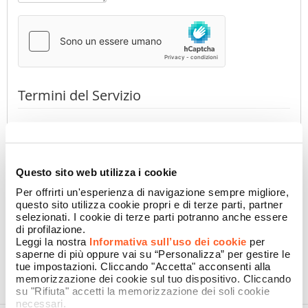
Termini del Servizio
Premendo il pulsante dichiaro di aver preso visione
dell'
Informativa Privacy
di Namecase GmbH
(obbligatorio)
Accetto
Non accetto
Questo sito web utilizza i cookie
Per offrirti un'esperienza di navigazione sempre migliore,
questo sito utilizza cookie propri e di terze parti, partner
selezionati. I cookie di terze parti potranno anche essere
CONFERMA
di profilazione.
Leggi la nostra
Informativa sull’uso dei cookie
per
saperne di più oppure vai su “Personalizza” per gestire le
tue impostazioni. Cliccando "Accetta" acconsenti alla
memorizzazione dei cookie sul tuo dispositivo. Cliccando
su "Rifiuta" accetti la memorizzazione dei soli cookie
necessari.