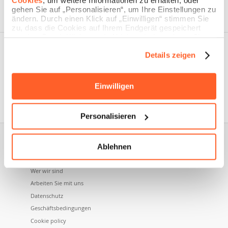
Cookies
, um weitere Informationen zu erhalten, oder
gehen Sie auf „Personalisieren“, um Ihre Einstellungen zu
ändern. Durch einen Klick auf „Einwilligen“ stimmen Sie
zu, dass die Cookies auf Ihrem Endgerät gespeichert
werden. Durch Klicken auf „Ablehnen“ akzeptieren Sie
die Speicherung nur der notwendigen Cookies.
Details zeigen
Einwilligen
Nidoma ist eine Marke der Namecase GmbH, einem
Unternehmen der Aruba SpA.
Personalisieren
Ablehnen
Über uns
Wer wir sind
Arbeiten Sie mit uns
Datenschutz
Geschäftsbedingungen
Cookie policy