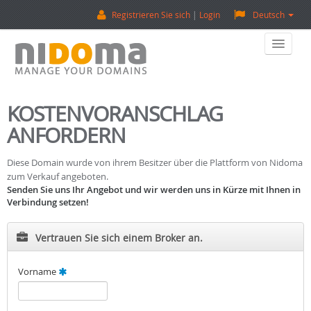
Registrieren Sie sich
Login
Deutsch
Home
KOSTENVORANSCHLAG
ANFORDERN
Eine Domain Kaufen
Verkaufen Sie Eine Domain
Diese Domain wurde von ihrem Besitzer über die Plattform von Nidoma
zum Verkauf angeboten.
Senden Sie uns Ihr Angebot und wir werden uns in Kürze mit Ihnen in
Domain-Bewertung
Verbindung setzen!
Backorder (Reservierungen)
Vertrauen Sie sich einem Broker an.
Über Uns
Vorname
Kontaktieren Sie Uns