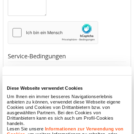
Service-Bedingungen
Durch Drücken des Buttons erkläre ich, dass ich die
Datenschutzerklärung
der Namecase GmbH gelesen habe
(erforderlich)
Diese Webseite verwendet Cookies
Akzeptieren
Nicht akzeptieren
Um Ihnen ein immer besseres Navigationserlebnis
anbieten zu können, verwendet diese Webseite eigene
Cookies und Cookies von Drittanbietern bzw. von
ausgewählten Partnern. Bei den Cookies von
BESTÄTIGEN
Drittanbietern kann es sich auch um Profil-Cookies
handeln.
Lesen Sie unsere
Informationen zur Verwendung von