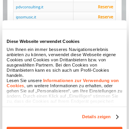
Reserve
pdvconsulting.it
Reserve
ipsomusic.it
Reserve
iaxgroup.it
Reserve
cmbcal.it
Diese Webseite verwendet Cookies
Reserve
maplac.it
Um Ihnen ein immer besseres Navigationserlebnis
anbieten zu können, verwendet diese Webseite eigene
Reserve
swaproom.it
Cookies und Cookies von Drittanbietern bzw. von
ausgewählten Partnern. Bei den Cookies von
Reserve
social-pulse.it
Drittanbietern kann es sich auch um Profil-Cookies
handeln.
Reserve
mindnest.it
Lesen Sie unsere
Informationen zur Verwendung von
Cookies
, um weitere Informationen zu erhalten, oder
Die vollständige Liste finden Sie hier
gehen Sie auf „Personalisieren“, um Ihre Einstellungen zu
ändern. Durch einen Klick auf „Einwilligen“ stimmen Sie
zu, dass die Cookies auf Ihrem Endgerät gespeichert
werden. Durch Klicken auf „Ablehnen“ akzeptieren Sie
die Speicherung nur der notwendigen Cookies.
Details zeigen