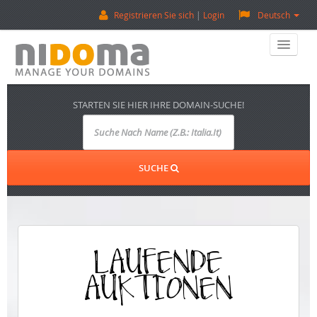
Registrieren Sie sich
Login
Deutsch
Home
STARTEN SIE HIER IHRE DOMAIN-SUCHE!
Eine Domain Kaufen
Verkaufen Sie Eine Domain
SUCHE
Domain-Bewertung
Backorder (Reservierungen)
LAUFENDE
Über Uns
AUKTIONEN
Kontaktieren Sie Uns