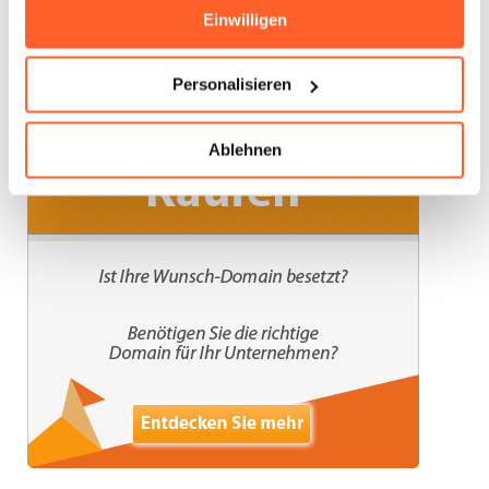
Experten für Domain-
Einwilligen
Registrierung, Backorder und
Brokerage
Personalisieren
Ablehnen