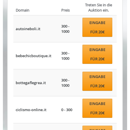
Treten Sie in die
Domain
Preis
Auktion ein.
EINGABE
300 -
autoineboli.it
1000
FÜR 20€
EINGABE
300 -
bebechicboutique.it
1000
FÜR 20€
EINGABE
300 -
bottegaflegrea.it
1000
FÜR 20€
EINGABE
ciclismo-online.it
0 - 300
FÜR 20€