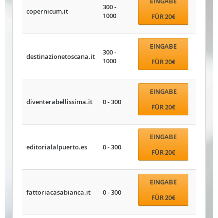
EINGABE
300 -
copernicum.it
1000
FÜR 20€
EINGABE
300 -
destinazionetoscana.it
1000
FÜR 20€
EINGABE
diventerabellissima.it
0 - 300
FÜR 20€
EINGABE
editorialalpuerto.es
0 - 300
FÜR 20€
EINGABE
fattoriacasabianca.it
0 - 300
FÜR 20€