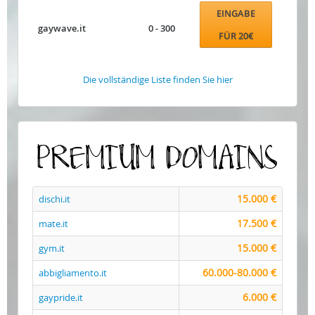
EINGABE
gaywave.it
0 - 300
FÜR 20€
Die vollständige Liste finden Sie hier
PREMIUM DOMAINS
15.000 €
dischi.it
17.500 €
mate.it
15.000 €
gym.it
60.000-80.000 €
abbigliamento.it
6.000 €
gaypride.it