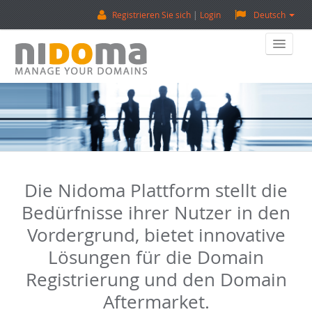
Registrieren Sie sich
Login
Deutsch
Home
Eine Domain Kaufen
Verkaufen Sie Eine Domain
Die Nidoma Plattform stellt die
Domain-Bewertung
Bedürfnisse ihrer Nutzer in den
Backorder (Reservierungen)
Vordergrund, bietet innovative
Lösungen für die Domain
Über Uns
Registrierung und den Domain
Kontaktieren Sie Uns
Aftermarket.