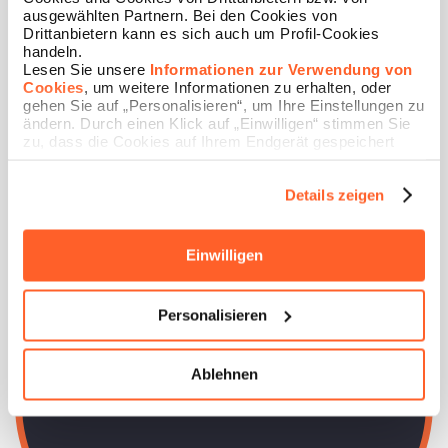
ausgewählten Partnern. Bei den Cookies von
Drittanbietern kann es sich auch um Profil-Cookies
handeln.
Lesen Sie unsere
Informationen zur Verwendung von
Cookies
, um weitere Informationen zu erhalten, oder
gehen Sie auf „Personalisieren“, um Ihre Einstellungen zu
ändern. Durch einen Klick auf „Einwilligen“ stimmen Sie
zu, dass die Cookies auf Ihrem Endgerät gespeichert
werden. Durch Klicken auf „Ablehnen“ akzeptieren Sie
die Speicherung nur der notwendigen Cookies.
Details zeigen
Einwilligen
Premium-Domains wie viajes.es,
Personalisieren
musica.es und want.it exklusiv
über Nidoma zum Verkauf.
Ablehnen