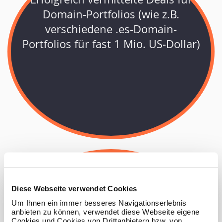
Domain-Portfolios (wie z.B.
verschiedene .es-Domain-
Portfolios für fast 1 Mio. US-Dollar)
Erwerb von Domains für namhafte
Diese Webseite verwendet Cookies
Unternehmen und Marken wie
Um Ihnen ein immer besseres Navigationserlebnis
anbieten zu können, verwendet diese Webseite eigene
Subaru, Ducati und De Agostini.
Cookies und Cookies von Drittanbietern bzw. von