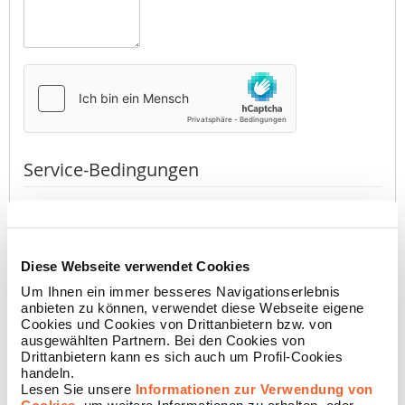
Service-Bedingungen
Durch Drücken des Buttons erkläre ich, dass ich die
Datenschutzerklärung
der Namecase GmbH gelesen habe
(erforderlich)
Diese Webseite verwendet Cookies
Akzeptieren
Nicht akzeptieren
Um Ihnen ein immer besseres Navigationserlebnis
anbieten zu können, verwendet diese Webseite eigene
Cookies und Cookies von Drittanbietern bzw. von
ausgewählten Partnern. Bei den Cookies von
BESTÄTIGEN
Drittanbietern kann es sich auch um Profil-Cookies
handeln.
Lesen Sie unsere
Informationen zur Verwendung von