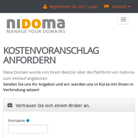
Registrieren Sie sich
Login
Deutsch
Home
KOSTENVORANSCHLAG
ANFORDERN
Eine Domain Kaufen
Verkaufen Sie Eine Domain
Diese Domain wurde von ihrem Besitzer über die Plattform von Nidoma
zum Verkauf angeboten.
Senden Sie uns Ihr Angebot und wir werden uns in Kürze mit Ihnen in
Domain-Bewertung
Verbindung setzen!
Backorder (Reservierungen)
Vertrauen Sie sich einem Broker an.
Über Uns
Vorname
Kontaktieren Sie Uns