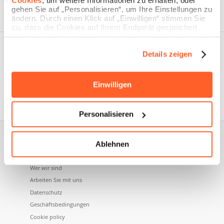
Cookies
, um weitere Informationen zu erhalten, oder
gehen Sie auf „Personalisieren“, um Ihre Einstellungen zu
ändern. Durch einen Klick auf „Einwilligen“ stimmen Sie
zu, dass die Cookies auf Ihrem Endgerät gespeichert
werden. Durch Klicken auf „Ablehnen“ akzeptieren Sie
die Speicherung nur der notwendigen Cookies.
Details zeigen
Einwilligen
Nidoma ist eine Marke der Namecase GmbH, einem
Unternehmen der Aruba SpA.
Personalisieren
Ablehnen
Über uns
Wer wir sind
Arbeiten Sie mit uns
Datenschutz
Geschäftsbedingungen
Cookie policy