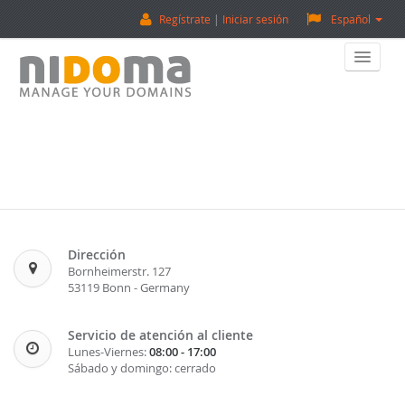
Regístrate
Iniciar sesión
Español
Home
Comprar Dominios
Vender Dominios
Tasación De Dominios
Dirección
Bornheimerstr. 127
53119 Bonn - Germany
Backorder
Servicio de atención al cliente
Sobre Nosotros
Lunes-Viernes:
08:00 - 17:00
Sábado y domingo: cerrado
¡Contactanos!