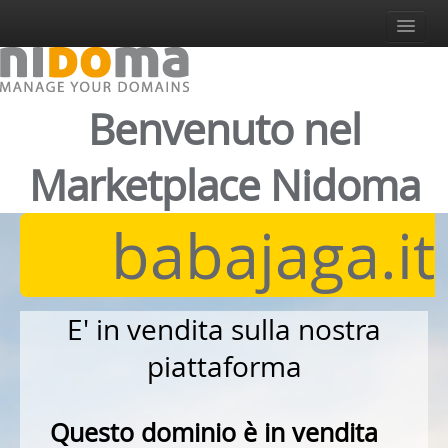
Accedi
Registrati
Login
Benvenuto nel
Italiano
Italiano
Marketplace Nidoma
English
Español
babajaga.it
Deutsch
E' in vendita sulla nostra
piattaforma
Questo dominio è in vendita