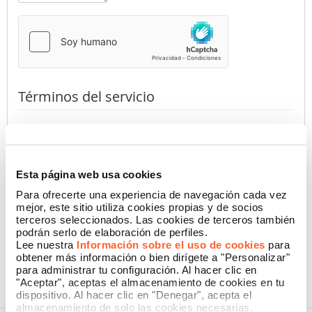
Términos del servicio
Al presionar el botón, declaro haber leído la
Información de
Privacidad
de Namecase GmbH
(requerido)
Autorizo
No autorizo
Esta página web usa cookies
Para ofrecerte una experiencia de navegación cada vez
mejor, este sitio utiliza cookies propias y de socios
terceros seleccionados. Las cookies de terceros también
CONFIRMAR
podrán serlo de elaboración de perfiles.
Lee nuestra
Información sobre el uso de cookies
para
obtener más información o bien dirígete a "Personalizar"
para administrar tu configuración. Al hacer clic en
"Aceptar", aceptas el almacenamiento de cookies en tu
dispositivo. Al hacer clic en "Denegar", acepta el
almacenamiento de solo las cookies necesarias.