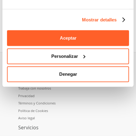
Mostrar detalles
Nidoma es una marca perteneciente a Namecase GmbH,
empresa del grupo Aruba SpA.
Aceptar
Personalizar
Sobre nosotros
Denegar
Quiénes somos
Trabaja con nosotros
Privacidad
Términos y Condiciones
Política de Cookies
Aviso legal
Servicios