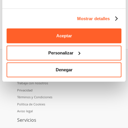
Mostrar detalles
Nidoma es una marca perteneciente a Namecase GmbH,
empresa del grupo Aruba SpA.
Aceptar
Personalizar
Sobre nosotros
Denegar
Quiénes somos
Trabaja con nosotros
Privacidad
Términos y Condiciones
Política de Cookies
Aviso legal
Servicios