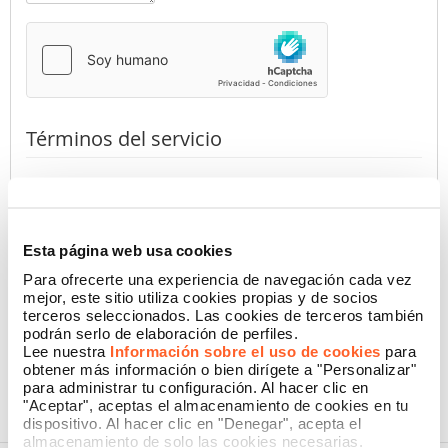
Términos del servicio
Al presionar el botón, declaro haber leído la
Información de
Privacidad
de Namecase GmbH
(requerido)
Autorizo
No autorizo
Esta página web usa cookies
Para ofrecerte una experiencia de navegación cada vez
mejor, este sitio utiliza cookies propias y de socios
terceros seleccionados. Las cookies de terceros también
CONFIRMAR
podrán serlo de elaboración de perfiles.
Lee nuestra
Información sobre el uso de cookies
para
obtener más información o bien dirígete a "Personalizar"
para administrar tu configuración. Al hacer clic en
"Aceptar", aceptas el almacenamiento de cookies en tu
dispositivo. Al hacer clic en "Denegar", acepta el
almacenamiento de solo las cookies necesarias.