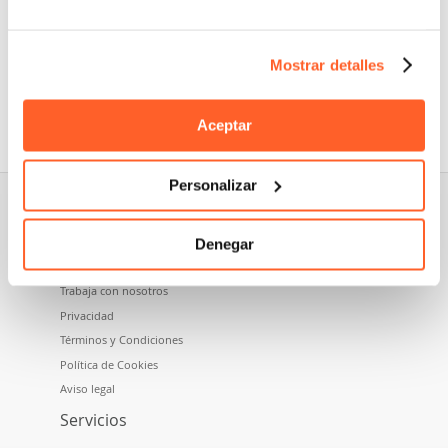
Mostrar detalles
Nidoma es una marca perteneciente a Namecase GmbH,
empresa del grupo Aruba SpA.
Aceptar
Personalizar
Sobre nosotros
Denegar
Quiénes somos
Trabaja con nosotros
Privacidad
Términos y Condiciones
Política de Cookies
Aviso legal
Servicios