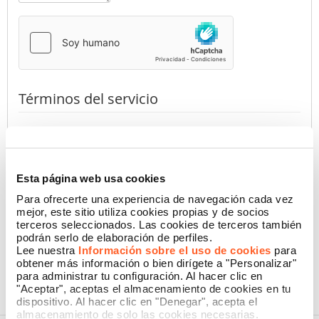
Términos del servicio
Al presionar el botón, declaro haber leído la
Información de
Privacidad
de Namecase GmbH
(requerido)
Autorizo
No autorizo
Esta página web usa cookies
Para ofrecerte una experiencia de navegación cada vez
mejor, este sitio utiliza cookies propias y de socios
terceros seleccionados. Las cookies de terceros también
CONFIRMAR
podrán serlo de elaboración de perfiles.
Lee nuestra
Información sobre el uso de cookies
para
obtener más información o bien dirígete a "Personalizar"
para administrar tu configuración. Al hacer clic en
"Aceptar", aceptas el almacenamiento de cookies en tu
dispositivo. Al hacer clic en "Denegar", acepta el
almacenamiento de solo las cookies necesarias.