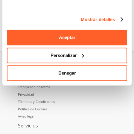
Mostrar detalles
Nidoma es una marca perteneciente a Namecase GmbH,
empresa del grupo Aruba SpA.
Aceptar
Personalizar
Sobre nosotros
Denegar
Quiénes somos
Trabaja con nosotros
Privacidad
Términos y Condiciones
Política de Cookies
Aviso legal
Servicios