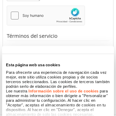
Términos del servicio
Al presionar el botón, declaro haber leído la
Información de
Privacidad
de Namecase GmbH
(requerido)
Autorizo
No autorizo
Esta página web usa cookies
Para ofrecerte una experiencia de navegación cada vez
mejor, este sitio utiliza cookies propias y de socios
terceros seleccionados. Las cookies de terceros también
CONFIRMAR
podrán serlo de elaboración de perfiles.
Lee nuestra
Información sobre el uso de cookies
para
obtener más información o bien dirígete a "Personalizar"
para administrar tu configuración. Al hacer clic en
"Aceptar", aceptas el almacenamiento de cookies en tu
dispositivo. Al hacer clic en "Denegar", acepta el
almacenamiento de solo las cookies necesarias.