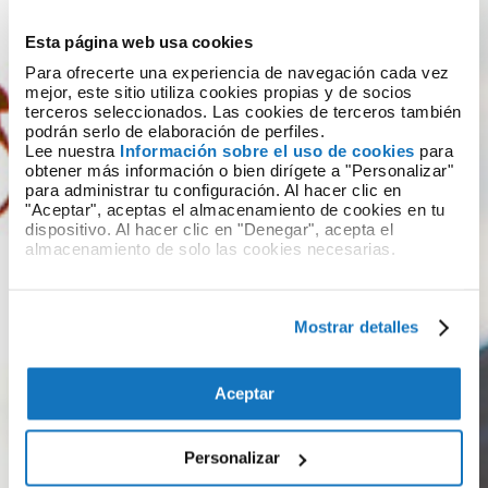
Esta página web usa cookies
Para ofrecerte una experiencia de navegación cada vez
mejor, este sitio utiliza cookies propias y de socios
terceros seleccionados. Las cookies de terceros también
podrán serlo de elaboración de perfiles.
Lee nuestra
Información sobre el uso de cookies
para
obtener más información o bien dirígete a "Personalizar"
para administrar tu configuración. Al hacer clic en
"Aceptar", aceptas el almacenamiento de cookies en tu
dispositivo. Al hacer clic en "Denegar", acepta el
almacenamiento de solo las cookies necesarias.
Términos del servicio
Mostrar detalles
Confirmo que soy mayor de edad según las normas
vigentes en el estado al que pertenece el
proveedor del servicio.
(requerido)
Aceptar
Autorizo
No autorizo
Personalizar
Habiendo leído la
Política de Privacidad
, doy mi