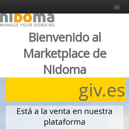
Iniciar Sesión
Regístrate
Iniciar Sesión
Bienvenido al
Español
Italiano
Marketplace de
English
Español
Nidoma
Deutsch
giv.es
Está a la venta en nuestra
plataforma