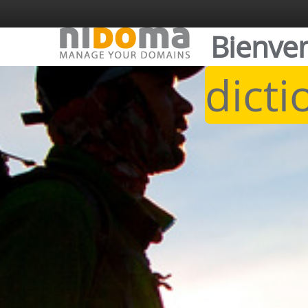
Bienve
dicti