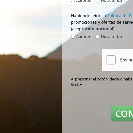
Autorizo
No autorizo
Habiendo leído la
Política de P
promociones y ofertas de ser
(aceptación opcional)
Autorizo
No autorizo
Al presionar el botón, declaro haber
GmbH
CO