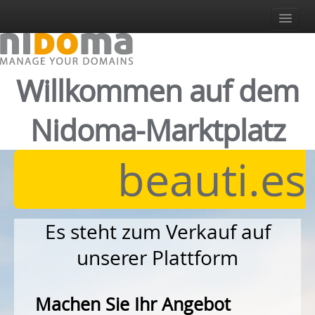
Anmelden
Registrieren Sie Sich
Login
Willkommen auf dem
Deutsch
Italiano
Nidoma-Marktplatz
English
Español
beauti.es
Deutsch
Es steht zum Verkauf auf
unserer Plattform
Machen Sie Ihr Angebot