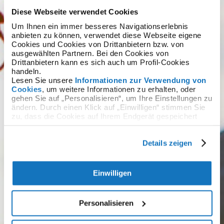
Diese Webseite verwendet Cookies
Um Ihnen ein immer besseres Navigationserlebnis
anbieten zu können, verwendet diese Webseite eigene
Cookies und Cookies von Drittanbietern bzw. von
ausgewählten Partnern. Bei den Cookies von
Drittanbietern kann es sich auch um Profil-Cookies
handeln.
Lesen Sie unsere
Informationen zur Verwendung von
Cookies
, um weitere Informationen zu erhalten, oder
gehen Sie auf „Personalisieren“, um Ihre Einstellungen zu
Service-Bedingungen
ändern. Durch einen Klick auf „Einwilligen“ stimmen Sie
zu, dass die Cookies auf Ihrem Endgerät gespeichert
werden. Durch Klicken auf „Ablehnen“ akzeptieren Sie
I confirm that I am of legal age to use these services
die Speicherung nur der notwendigen Cookies.
in the country to which the service provider
Details zeigen
belongs.
(erforderlich)
Akzeptieren
Nicht akzeptieren
Einwilligen
Nachdem ich die
Datenschutzerklärung
gelesen
habe, stimme ich zu, Werbeaktionen und Angebote
Personalisieren
für Dienstleistungen/Produkte der Namecase
GmbH zu erhalten
(fakultative annahme)