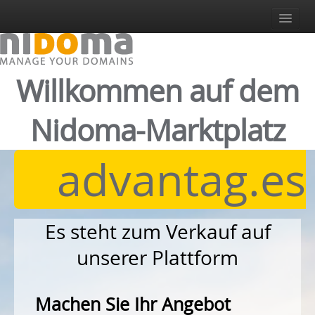
Anmelden
Registrieren Sie Sich
Login
Willkommen auf dem
Deutsch
Italiano
Nidoma-Marktplatz
English
Español
advantag.es
Deutsch
Es steht zum Verkauf auf
unserer Plattform
Machen Sie Ihr Angebot