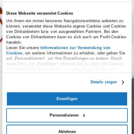
Diese Webseite verwendet Cookies
Um Ihnen ein immer besseres Navigationserlebnis anbieten zu
können, verwendet diese Webseite eigene Cookies und Cookies
von Drittanbietern bzw. von ausgewählten Partnern. Bei den
Cookies von Drittanbietern kann es sich auch um Profil-Cookies
handeln.
Lesen Sie unsere
Informationen zur Verwendung von
Cookies
, um weitere Informationen zu erhalten, oder gehen Sie
auf „Personalisieren“, um Ihre Einstellungen zu ändern. Durch
Service-Bedingungen
einen Klick auf „Einwilligen“ stimmen Sie zu, dass die Cookies
auf Ihrem Endgerät gespeichert werden. Durch Klicken auf
„Ablehnen“ akzeptieren Sie die Speicherung nur der notwendigen
I confirm that I am of legal age to use these services
Cookies.
Details zeigen
in the country to which the service provider
belongs.
(erforderlich)
Akzeptieren
Nicht akzeptieren
Einwilligen
Nachdem ich die
Datenschutzerklärung
gelesen
Personalisieren
habe, stimme ich zu, Werbeaktionen und Angebote
für Dienstleistungen/Produkte der Namecase
Ablehnen
GmbH zu erhalten
(fakultative annahme)