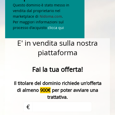
Questo dominio è stato messo in
vendita dal proprietario nel
marketplace di
Nidoma.com
.
Per maggiori informazioni sul
processo d'acquisto
clicca qui
E' in vendita sulla nostra
piattaforma
Fai la tua offerta!
Il titolare del dominio richiede un'offerta
di almeno
900€
per poter avviare una
trattativa.
€