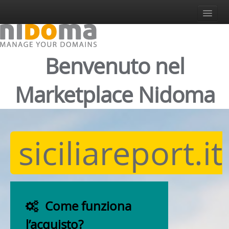
Accedi
Registrati
Login
Benvenuto nel
Italiano
Italiano
Marketplace Nidoma
English
Español
Deutsch
siciliareport.it
Come funziona
l’acquisto?