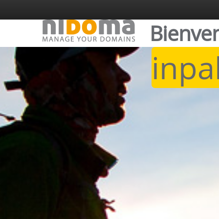
Bienve
inpal