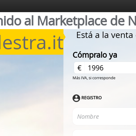
nido al Marketplace de 
estra.it
Está a la vent
Cómpralo ya
€
Más IVA, si corresponde
REGISTRO