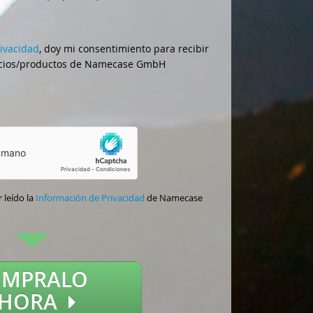
rivacidad
, doy mi consentimiento para recibir
vicios/productos de Namecase GmbH
 leído la
Información de Privacidad
de Namecase
ÓMPRALO
AHORA